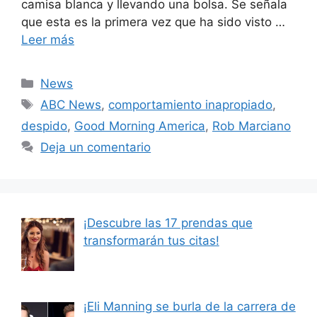
camisa blanca y llevando una bolsa. Se señala
que esta es la primera vez que ha sido visto …
Leer más
Categorías
News
Etiquetas
ABC News
,
comportamiento inapropiado
,
despido
,
Good Morning America
,
Rob Marciano
Deja un comentario
¡Descubre las 17 prendas que
transformarán tus citas!
¡Eli Manning se burla de la carrera de