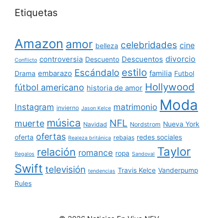
Etiquetas
Amazon
amor
celebridades
cine
belleza
divorcio
controversia
Descuentos
Descuento
Conflicto
estilo
Escándalo
embarazo
familia
Drama
Futbol
Hollywood
fútbol americano
historia de amor
Moda
Instagram
matrimonio
invierno
Jason Kelce
música
NFL
muerte
Nueva York
Navidad
Nordstrom
ofertas
oferta
redes sociales
rebajas
Realeza británica
Taylor
relación
romance
ropa
Regalos
Sandoval
Swift
televisión
Travis Kelce
Vanderpump
tendencias
Rules