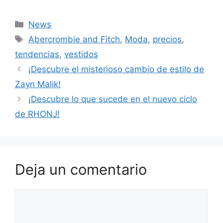
Categorías
News
Etiquetas
Abercrombie and Fitch
,
Moda
,
precios
,
tendencias
,
vestidos
¡Descubre el misterioso cambio de estilo de
Zayn Malik!
¡Descubre lo que sucede en el nuevo ciclo
de RHONJ!
Deja un comentario
Comentario