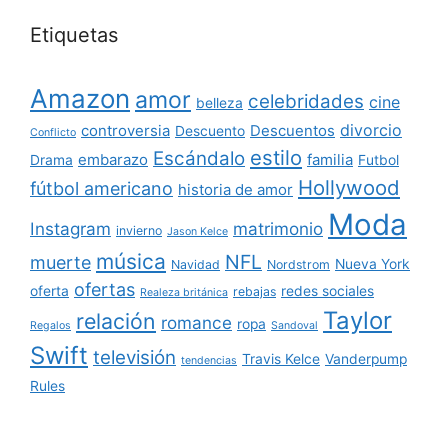
Etiquetas
Amazon
amor
celebridades
cine
belleza
divorcio
controversia
Descuentos
Descuento
Conflicto
estilo
Escándalo
embarazo
familia
Drama
Futbol
Hollywood
fútbol americano
historia de amor
Moda
Instagram
matrimonio
invierno
Jason Kelce
música
NFL
muerte
Nueva York
Navidad
Nordstrom
ofertas
oferta
redes sociales
rebajas
Realeza británica
Taylor
relación
romance
ropa
Regalos
Sandoval
Swift
televisión
Travis Kelce
Vanderpump
tendencias
Rules