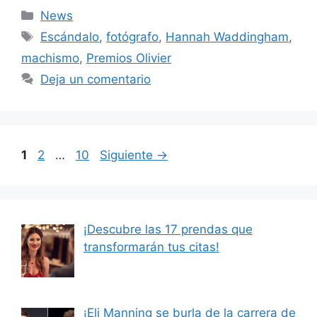
Categorías
News
Etiquetas
Escándalo
,
fotógrafo
,
Hannah Waddingham
,
machismo
,
Premios Olivier
Deja un comentario
Página
Página
Página
1
2
…
10
Siguiente
→
¡Descubre las 17 prendas que
transformarán tus citas!
¡Eli Manning se burla de la carrera de