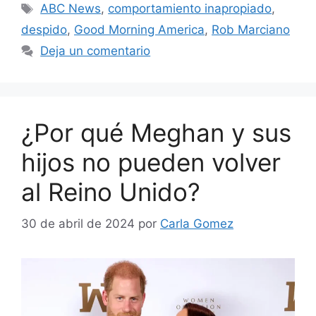
Etiquetas
ABC News
,
comportamiento inapropiado
,
despido
,
Good Morning America
,
Rob Marciano
Deja un comentario
¿Por qué Meghan y sus
hijos no pueden volver
al Reino Unido?
30 de abril de 2024
por
Carla Gomez