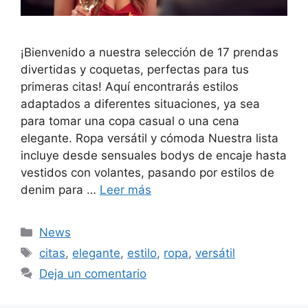
¡Bienvenido a nuestra selección de 17 prendas
divertidas y coquetas, perfectas para tus
primeras citas! Aquí encontrarás estilos
adaptados a diferentes situaciones, ya sea
para tomar una copa casual o una cena
elegante. Ropa versátil y cómoda Nuestra lista
incluye desde sensuales bodys de encaje hasta
vestidos con volantes, pasando por estilos de
denim para …
Leer más
Categorías
News
Etiquetas
citas
,
elegante
,
estilo
,
ropa
,
versátil
Deja un comentario