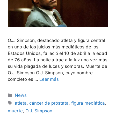
O.J. Simpson, destacado atleta y figura central
en uno de los juicios más mediáticos de los
Estados Unidos, falleció el 10 de abril a la edad
de 76 años. La noticia trae a la luz una vez más
su vida plagada de luces y sombras. Muerte de
O.J. Simpson O.J. Simpson, cuyo nombre
completo es …
Leer más
Categorías
News
Etiquetas
atleta
,
cáncer de próstata
,
figura mediática
,
muerte
,
O.J. Simpson