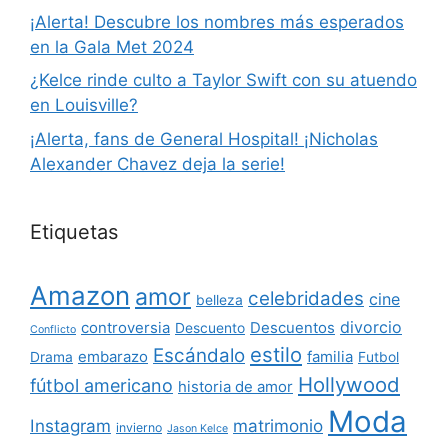
¡Alerta! Descubre los nombres más esperados
en la Gala Met 2024
¿Kelce rinde culto a Taylor Swift con su atuendo
en Louisville?
¡Alerta, fans de General Hospital! ¡Nicholas
Alexander Chavez deja la serie!
Etiquetas
Amazon
amor
celebridades
cine
belleza
divorcio
controversia
Descuentos
Descuento
Conflicto
estilo
Escándalo
embarazo
familia
Drama
Futbol
Hollywood
fútbol americano
historia de amor
Moda
Instagram
matrimonio
invierno
Jason Kelce