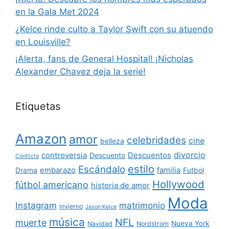
en la Gala Met 2024
¿Kelce rinde culto a Taylor Swift con su atuendo
en Louisville?
¡Alerta, fans de General Hospital! ¡Nicholas
Alexander Chavez deja la serie!
Etiquetas
Amazon
amor
celebridades
cine
belleza
divorcio
controversia
Descuentos
Descuento
Conflicto
estilo
Escándalo
embarazo
familia
Drama
Futbol
Hollywood
fútbol americano
historia de amor
Moda
Instagram
matrimonio
invierno
Jason Kelce
música
NFL
muerte
Nueva York
Navidad
Nordstrom