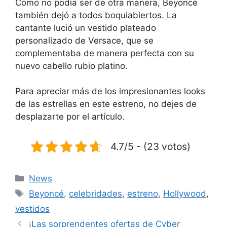
Como no podía ser de otra manera, Beyoncé
también dejó a todos boquiabiertos. La
cantante lució un vestido plateado
personalizado de Versace, que se
complementaba de manera perfecta con su
nuevo cabello rubio platino.
Para apreciar más de los impresionantes looks
de las estrellas en este estreno, no dejes de
desplazarte por el artículo.
4.7/5 - (23 votos)
Categorías
News
Etiquetas
Beyoncé
,
celebridades
,
estreno
,
Hollywood
,
vestidos
¡Las sorprendentes ofertas de Cyber