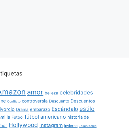
tiquetas
Amazon
amor
celebridades
belleza
ine
controversia
Descuentos
Descuento
Conflicto
estilo
Escándalo
ivorcio
embarazo
Drama
fútbol americano
amilia
historia de
Futbol
Hollywood
Instagram
mor
invierno
Jason Kelce