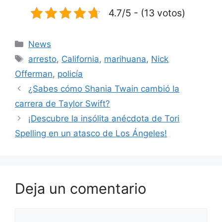
4.7/5 - (13 votos)
Categorías
News
Etiquetas
arresto
,
California
,
marihuana
,
Nick
Offerman
,
policía
¿Sabes cómo Shania Twain cambió la
carrera de Taylor Swift?
¡Descubre la insólita anécdota de Tori
Spelling en un atasco de Los Ángeles!
Deja un comentario
Comentario