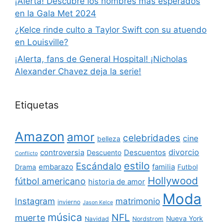
¡Alerta! Descubre los nombres más esperados
en la Gala Met 2024
¿Kelce rinde culto a Taylor Swift con su atuendo
en Louisville?
¡Alerta, fans de General Hospital! ¡Nicholas
Alexander Chavez deja la serie!
Etiquetas
Amazon
amor
celebridades
cine
belleza
divorcio
controversia
Descuentos
Descuento
Conflicto
estilo
Escándalo
embarazo
familia
Drama
Futbol
Hollywood
fútbol americano
historia de amor
Moda
Instagram
matrimonio
invierno
Jason Kelce
música
NFL
muerte
Nueva York
Navidad
Nordstrom