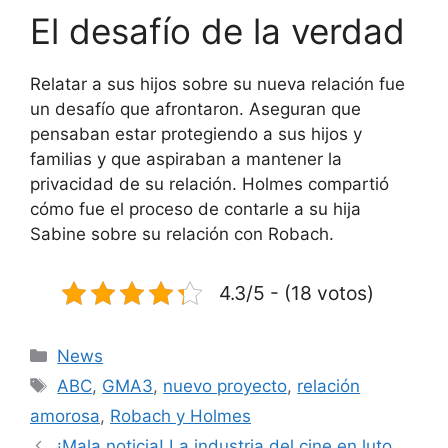
El desafío de la verdad
Relatar a sus hijos sobre su nueva relación fue
un desafío que afrontaron. Aseguran que
pensaban estar protegiendo a sus hijos y
familias y que aspiraban a mantener la
privacidad de su relación. Holmes compartió
cómo fue el proceso de contarle a su hija
Sabine sobre su relación con Robach.
4.3/5 - (18 votos)
Categorías
News
Etiquetas
ABC
,
GMA3
,
nuevo proyecto
,
relación
amorosa
,
Robach y Holmes
¡Mala noticia! La industria del cine en luto